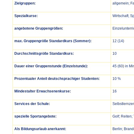
Zielgruppen:
allgemein; F
Spezialkurse:
Wirtschaft; S
angebotene Gruppengrößen:
Einzelunterri
max. Gruppengröße Standardkurs (Sommer):
12 (14)
Durchschnittsgröße Standardkurs:
10
Dauer einer Gruppenstunde (Einzelstunde):
45 (60) in Mi
Prozentualer Anteil deutschsprachiger Studenten:
10 %
Mindestalter Erwachsenenkurse:
16
Services der Schule:
Selbstlernze
spezielle Sportangebote:
Golf; Reiten;
Als Bildungsurlaub anerkannt:
Berlin; Bran