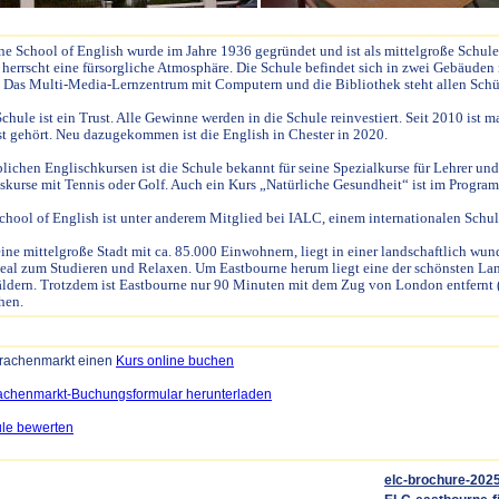
ne School of English wurde im Jahre 1936 gegründet und ist als mittelgroße Schule
 herrscht eine fürsorgliche Atmosphäre. Die Schule befindet sich in zwei Gebäude
. Das Multi-Media-Lernzentrum mit Computern und die Bibliothek steht allen Schül
Schule ist ein Trust. Alle Gewinne werden in die Schule reinvestiert. Seit 2010 i
st gehört. Neu dazugekommen ist die English in Chester in 2020.
ichen Englischkursen ist die Schule bekannt für seine Spezialkurse für Lehrer un
kurse mit Tennis oder Golf. Auch ein Kurs „Natürliche Gesundheit“ ist im Progra
chool of English ist unter anderem Mitglied bei IALC, einem internationalen Schu
eine mittelgroße Stadt mit ca. 85.000 Einwohnern, liegt in einer landschaftlich w
deal zum Studieren und Relaxen. Um Eastbourne herum liegt eine der schönsten La
ldern. Trotzdem ist Eastbourne nur 90 Minuten mit dem Zug von London entfernt (1
hen.
prachenmarkt einen
Kurs online buchen
achenmarkt-Buchungsformular herunterladen
ule bewerten
elc-brochure-2025