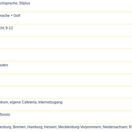
achsprache; 50plus
prache + Golf
cht; 9-12
nuten
ntrum; eigene Cafeteria; Internetzugang
 Tennis
denburg; Bremen; Hamburg; Hessen; Mecklenburg-Vorpommern; Niedersachsen; Rh