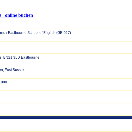
" online buchen
ne / Eastbourne School of English (GB-017)
ees, BN21 3LD Eastbourne
en, East Sussex
.000