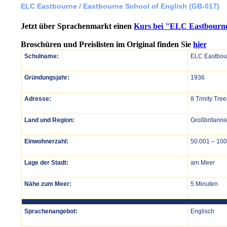
ELC Eastbourne / Eastbourne School of English (GB-017)
Jetzt über Sprachenmarkt einen
Kurs bei "ELC Eastbourne
Broschüren und Preislisten im Original finden Sie
hier
Schulname:
ELC Eastbour
Gründungsjahr:
1936
Adresse:
8 Trinity Tr
Land und Region:
Großbritanni
Einwohnerzahl:
50.001 – 100
Lage der Stadt:
am Meer
Nähe zum Meer:
5 Minuten
Sprachenangebot:
Englisch