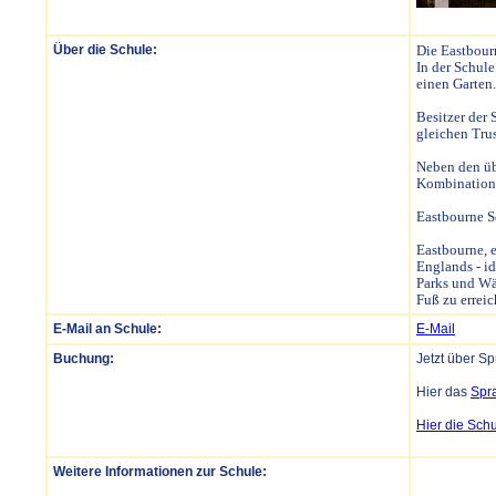
Über die Schule:
Die Eastbour
In der Schule
einen Garten
Besitzer der 
gleichen Tru
Neben den übl
Kombinations
Eastbourne S
Eastbourne, 
Englands - i
Parks und Wä
Fuß zu erreic
E-Mail an Schule:
E-Mail
Buchung:
Jetzt über S
Hier das
Spr
Hier die Sch
Weitere Informationen zur Schule: