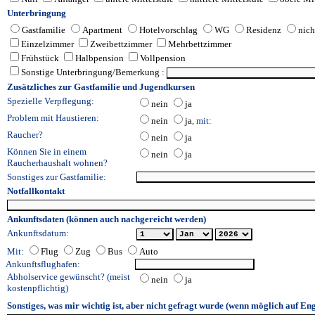
Unterbringung
Gastfamilie
Apartment
Hotelvorschlag
WG
Residenz
nich
Einzelzimmer
Zweibettzimmer
Mehrbettzimmer
Frühstück
Halbpension
Vollpension
Sonstige Unterbringung/Bemerkung
:
Zusätzliches zur Gastfamilie und Jugendkursen
Spezielle Verpflegung:
nein
ja
Problem mit Haustieren:
nein
ja
, mit:
Raucher?
nein
ja
Können Sie in einem
nein
ja
Raucherhaushalt wohnen?
Sonstiges zur Gastfamilie:
Notfallkontakt
Ankunftsdaten (können auch nachgereicht werden)
Ankunftsdatum:
Mit:
Flug
Zug
Bus
Auto
Ankunftsflughafen:
Abholservice gewünscht? (meist
nein
ja
kostenpflichtig)
Sonstiges, was mir wichtig ist, aber nicht gefragt wurde (wenn möglich auf Eng