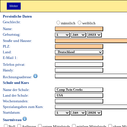
Kundendaten: (Anonymous - 08/06/2026 12:54:58 AM)
Persönliche Daten
Geschlecht:
männlich
weiblich
Name:
Geburtstag:
Straße und Hausnr:
PLZ:
Land:
E-Mail 1:
Telefon privat:
Handy:
Rechnungsadresse:
Schule und Kurs
Name der Schule:
Land der Schule:
Wochenstunden:
Spezialangaben zum Kurs:
Startdatum:
Startniveau
Null
Anfänger
untere Mittelstufe
mittlere Mittelstufe
obere Mit