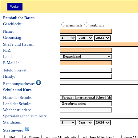
Kundendaten: (Anonymous - 08/08/2026 01:00:42 PM)
Persönliche Daten
Geschlecht:
männlich
weiblich
Name:
Geburtstag:
Straße und Hausnr:
PLZ:
Land:
E-Mail 1:
Telefon privat:
Handy:
Rechnungsadresse:
Schule und Kurs
Name der Schule:
Land der Schule:
Wochenstunden:
Spezialangaben zum Kurs:
Startdatum:
Startniveau
Null
Anfänger
untere Mittelstufe
mittlere Mittelstufe
obere Mit