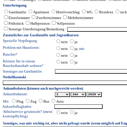
Unterbringung
Gastfamilie
Apartment
Hotelvorschlag
WG
Residenz
nich
Einzelzimmer
Zweibettzimmer
Mehrbettzimmer
Frühstück
Halbpension
Vollpension
Sonstige Unterbringung/Bemerkung
:
Zusätzliches zur Gastfamilie und Jugendkursen
Spezielle Verpflegung:
nein
ja
Problem mit Haustieren:
nein
ja
, mit:
Raucher?
nein
ja
Können Sie in einem
nein
ja
Raucherhaushalt wohnen?
Sonstiges zur Gastfamilie:
Notfallkontakt
Ankunftsdaten (können auch nachgereicht werden)
Ankunftsdatum:
Mit:
Flug
Zug
Bus
Auto
Ankunftsflughafen:
Abholservice gewünscht? (meist
nein
ja
kostenpflichtig)
Sonstiges, was mir wichtig ist, aber nicht gefragt wurde (wenn möglich auf Eng